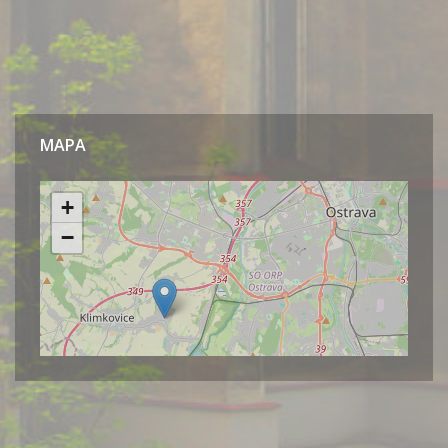
MAPA
Leaflet
| ©
OpenStreetMap.org
přispěvatelé
+
−