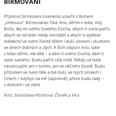
BIŘMOVÁNÍ
Přijmout biřmování znamená uzavřít s Bohem
„smlouvu“. Biřmovanec říká: Ano, věřím v tebe, můj
Bože, dej mi svého Svatého Ducha, abych ti zcela patřil,
abych se od tebe nikdy nevzdálil a abych ti vydával
svědectví ve svém životě tělem i duší, slovem i skutkem,
ve dnech dobrých a zlých. A Bůh odpoví: Ano, také
v tebe věřím, mé dítě – a dám ti svého Ducha, dám ti
sebe samého. Budu patřit celý tobě. Nikdy od tebe
neustoupím ani v tomto, ani ve věčném životě. Budu
přítomen ve tvém těle a tvé duši, ve tvých slovech i
činech. I kdybys na mě zapomněl, přece budu tady –
v dobrém i ve zlém.
foto: Stanislava Vitoňová, Člověk a Víra