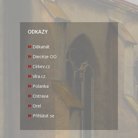
ODKAZY
Děkanát
Diecéze OO
Církev.cz
Víra.cz
Polanka
Ostrava
Orel
Přihlásit se