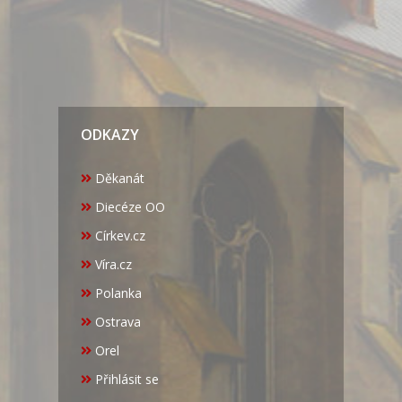
ODKAZY
Děkanát
Diecéze OO
Církev.cz
Víra.cz
Polanka
Ostrava
Orel
Přihlásit se