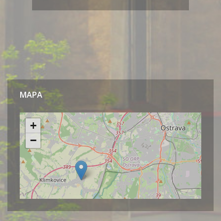
MAPA
Leaflet
| ©
OpenStreetMap.org
přispěvatelé
+
−