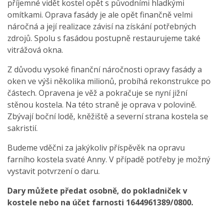
příjemné vidět kostel opět s původními hladkými
omítkami. Oprava fasády je ale opět finančně velmi
náročná a její realizace závisí na získání potřebných
zdrojů. Spolu s fasádou postupně restaurujeme také
vitrážová okna.
Z důvodu vysoké finanční náročnosti opravy fasády a
oken ve výši několika milionů, probíhá rekonstrukce po
částech. Opravena je věž a pokračuje se nyní jižní
stěnou kostela. Na této straně je oprava v polovině.
Zbývají boční lodě, kněžiště a severní strana kostela se
sakristií.
Budeme vděčni za jakýkoliv příspěvěk na opravu
farního kostela svaté Anny. V případě potřeby je možný
vystavit potvrzení o daru.
Dary můžete předat osobně, do pokladniček v
kostele nebo na účet farnosti 1644961389/0800.